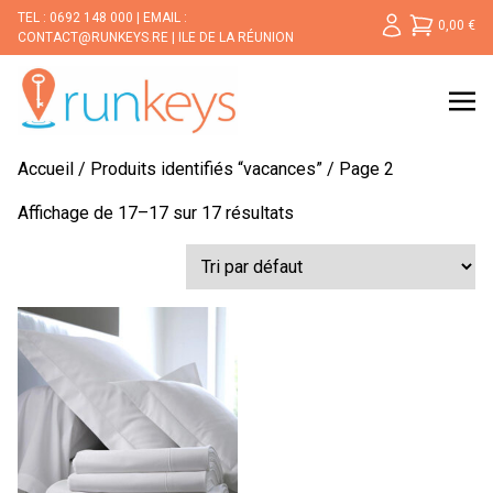
TEL : 0692 148 000
EMAIL :
0,00
€
CONTACT@RUNKEYS.RE
ILE DE LA RÉUNION
Accueil
/
Produits identifiés “vacances”
/ Page 2
Affichage de 17–17 sur 17 résultats